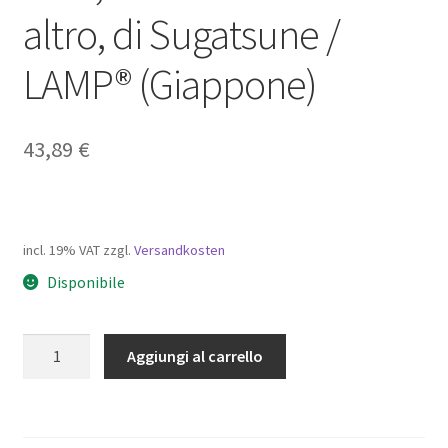
altro, di Sugatsune /
LAMP® (Giappone)
43,89
€
incl. 19% VAT
zzgl.
Versandkosten
Disponibile
Gancio
Aggiungi al carrello
in
silicone
di
alta