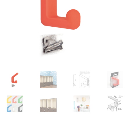
Impronta
Navigazione
Politica di cancellazione
Protezione dei dati
Ritiro dal contratto