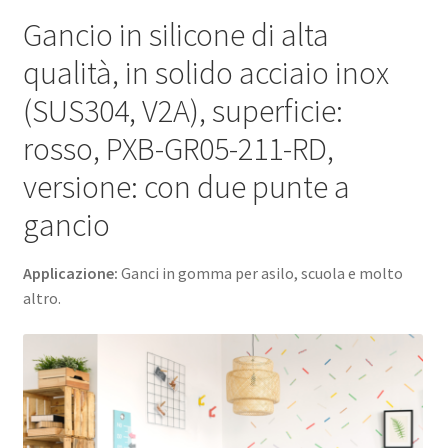
con
Gancio in silicone di alta
due
qualità, in solido acciaio inox
punte
a
(SUS304, V2A), superficie:
gancio,
rosso, PXB-GR05-211-RD,
PXB-
GR05-
versione: con due punte a
211-
gancio
RD.
Ganci
Applicazione:
Ganci in gomma per asilo, scuola e molto
in
altro.
gomma
per
asilo,
scuola
e
molto