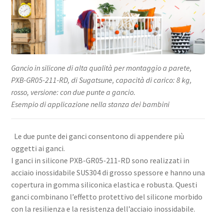
altro,
di
Sugatsune
/
LAMP®
(Giappone)
Gancio in silicone di alta qualità per montaggio a parete,
quantità
PXB-GR05-211-RD, di Sugatsune, capacità di carico: 8 kg,
rosso, versione: con due punte a gancio.
Esempio di applicazione nella stanza dei bambini
Le due punte dei ganci consentono di appendere più
oggetti ai ganci.
I ganci in silicone PXB-GR05-211-RD sono realizzati in
acciaio inossidabile SUS304 di grosso spessore e hanno una
copertura in gomma siliconica elastica e robusta. Questi
ganci combinano l’effetto protettivo del silicone morbido
con la resilienza e la resistenza dell’acciaio inossidabile.