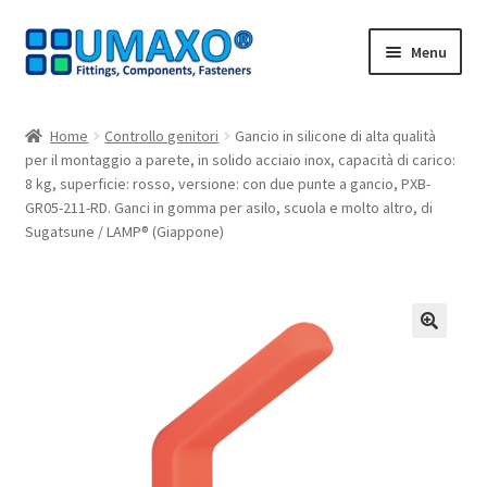
Vai
Vai
Menu
alla
al
navigazione
contenuto
Home
Home
Controllo genitori
Gancio in silicone di alta qualità
per il montaggio a parete, in solido acciaio inox, capacità di carico:
AGB
8 kg, superficie: rosso, versione: con due punte a gancio, PXB-
GR05-211-RD. Ganci in gomma per asilo, scuola e molto altro, di
Carrello
Sugatsune / LAMP® (Giappone)
Cassa
Contatto
🔍
I nostri partner
Il mio account