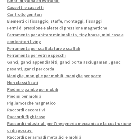
Binari di guida ed estraibili
Cassetti e cassetti
Controllo genitori
Elementi di fissaggio, staffe, montaggi, fissaggi
Fermi di pressione e alette di pressione magnetiche
Ferramenta per abitare minimalista, tiny house, mini case e
contenitori living
Ferramenta per scaffalature e scaffali
Ferramenta per vetri e specchi
Ganci, ganci appendiabiti, ganci porta asciugamani, ganci
pesanti, ganci per corda
Maniglie, maniglie per mobili, maniglie per porte
Non classificati
Piedini e gambe per mobili
Piedini per mobili
Pigliamosche magnetico
Raccordi decorativi
Raccordi flightcase
Raccordi industriali per l'ingegneria meccanica e la costruzione
di dispositivi
Raccordi per armadi metallici e mobili