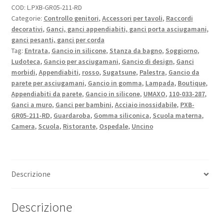
COD:
L.PXB-GR05-211-RD
qualità
Categorie:
Controllo genitori
,
Accessori per tavoli
,
Raccordi
per
decorativi
,
Ganci, ganci appendiabiti, ganci porta asciugamani,
il
ganci pesanti, ganci per corda
montaggio
Tag:
Entrata
,
Gancio in silicone
,
Stanza da bagno
,
Soggiorno
,
a
Ludoteca
,
Gancio per asciugamani
,
Gancio di design
,
Ganci
parete,
morbidi
,
Appendiabiti
,
rosso
,
Sugatsune
,
Palestra
,
Gancio da
parete per asciugamani
,
Gancio in gomma
,
Lampada
,
Boutique
,
in
Appendiabiti da parete
,
Gancio in silicone
,
UMAXO
,
110-033-287
,
solido
Ganci a muro
,
Ganci per bambini
,
Acciaio inossidabile
,
PXB-
acciaio
GR05-211-RD
,
Guardaroba
,
Gomma siliconica
,
Scuola materna
,
inox,
Camera
,
Scuola
,
Ristorante
,
Ospedale
,
Uncino
capacità
di
carico:
8
Descrizione
kg,
superficie:
Descrizione
rosso,
versione: