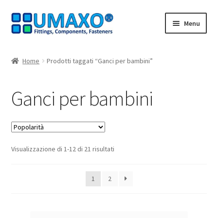
Vai
Vai
Menu
alla
al
navigazione
contenuto
Home
Home
Prodotti taggati “Ganci per bambini”
AGB
Ganci per bambini
Carrello
Cassa
Popolarità
Visualizzazione di 1-12 di 21 risultati
Contatto
I nostri partner
1
2
Il mio account