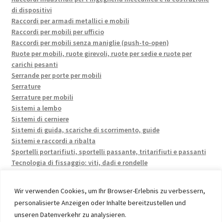
di dispositivi
Raccordi per armadi metallici e mobili
Raccordi per mobili per ufficio
Raccordi per mobili senza maniglie (push-to-open)
Ruote per mobili, ruote girevoli, ruote per sedie e ruote per
carichi pesanti
Serrande per porte per mobili
Serrature
Serrature per mobili
Sistemi a lembo
Sistemi di cerniere
Sistemi di guida, scariche di scorrimento, guide
Sistemi e raccordi a ribalta
Sportelli portarifiuti, sportelli passante, tritarifiuti e passanti
Tecnologia di fissaggio: viti, dadi e rondelle
Wir verwenden Cookies, um Ihr Browser-Erlebnis zu verbessern,
personalisierte Anzeigen oder Inhalte bereitzustellen und
unseren Datenverkehr zu analysieren.