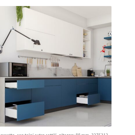
cassetto, con telai extra sottili, altezza: 88 mm, 3275312,