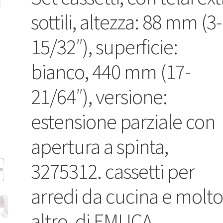
sottili, altezza: 88 mm (3-
15/32″), superficie:
bianco, 440 mm (17-
21/64″), versione:
estensione parziale con
apertura a spinta,
3275312. cassetti per
arredi da cucina e molt
altro, di EMUCA