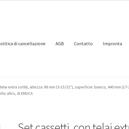
olitica di cancellazione
AGB
Contatto
Impronta
partner
Il mio account
Impronta
Navigazione
Politica di cancellaz
telai extra sottili, altezza: 88 mm (3-15/32″), superficie: bianco, 440 mm (1
olto altro, di EMUCA
Set cassetti, con telai ext