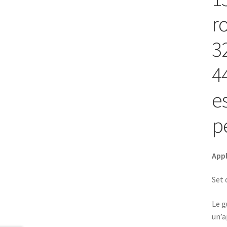
r
3
4
e
p
Appl
Set 
Le g
un’a