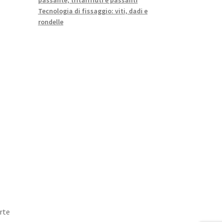
Tecnologia di fissaggio: viti, dadi e
rondelle
rte