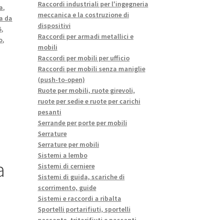
Raccordi industriali per l'ingegneria
a
,
meccanica e la costruzione di
a da
dispositivi
5
,
Raccordi per armadi metallici e
o
,
mobili
Raccordi per mobili per ufficio
Raccordi per mobili senza maniglie
(push-to-open)
Ruote per mobili, ruote girevoli,
ruote per sedie e ruote per carichi
pesanti
Serrande per porte per mobili
Serrature
Serrature per mobili
Sistemi a lembo
a
Sistemi di cerniere
Sistemi di guida, scariche di
scorrimento, guide
Sistemi e raccordi a ribalta
Sportelli portarifiuti, sportelli
passante, tritarifiuti e passanti