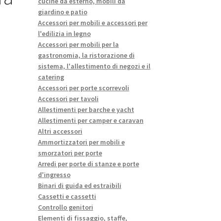
cucine da esterno, mobili da
giardino e patio
Accessori per mobili e accessori per
l'edilizia in legno
Accessori per mobili per la
gastronomia, la ristorazione di
sistema, l'allestimento di negozi e il
catering
Accessori per porte scorrevoli
Accessori per tavoli
Allestimenti per barche e yacht
Allestimenti per camper e caravan
Altri accessori
Ammortizzatori per mobili e
smorzatori per porte
Arredi per porte di stanze e porte
d'ingresso
Binari di guida ed estraibili
o
Cassetti e cassetti
Controllo genitori
Elementi di fissaggio, staffe,