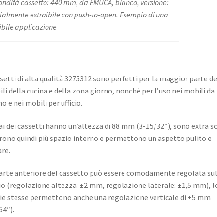
ondità cassetto: 440 mm, da EMUCA, bianco, versione:
ialmente estraibile con push-to-open. Esempio di una
ibile applicazione
ssetti di alta qualità 3275312 sono perfetti per la maggior parte de
li della cucina e della zona giorno, nonché per l’uso nei mobili da
o e nei mobili per ufficio.
lai dei cassetti hanno un’altezza di 88 mm (3-15/32″), sono extra so
frono quindi più spazio interno e permettono un aspetto pulito e
are.
arte anteriore del cassetto può essere comodamente regolata sul
io (regolazione altezza: ±2 mm, regolazione laterale: ±1,5 mm), l
ie stesse permettono anche una regolazione verticale di +5 mm
64″).