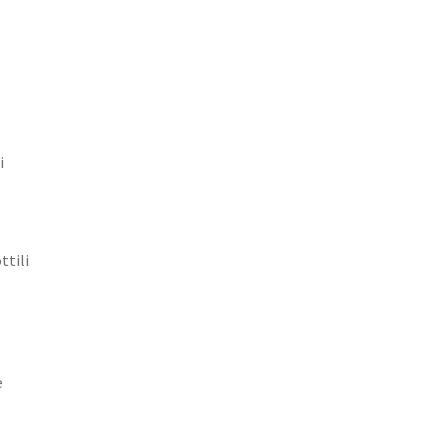
i
ttili
e