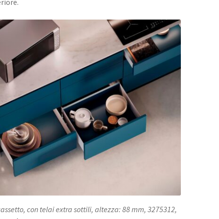
riore.
cassetto, con telai extra sottili, altezza: 88 mm, 3275312,