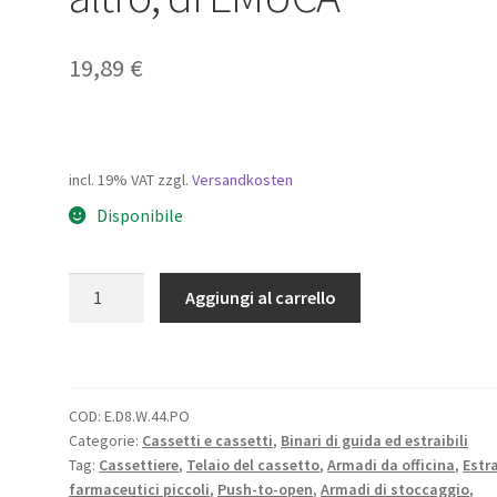
19,89
€
incl. 19% VAT
zzgl.
Versandkosten
Disponibile
Set
Aggiungi al carrello
cassetti,
con
telai
extra
COD:
E.D8.W.44.PO
sottili,
Categorie:
Cassetti e cassetti
,
Binari di guida ed estraibili
altezza:
Tag:
Cassettiere
,
Telaio del cassetto
,
Armadi da officina
,
Estra
88
farmaceutici piccoli
,
Push-to-open
,
Armadi di stoccaggio
,