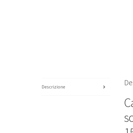
De
Descrizione
Ca
so
15