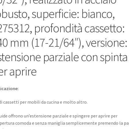
per
obusto, superficie: bianco,
arredi
da
275312, profondità cassetto:
cucina
e
40 mm (17-21/64″), versione:
molto
altro,
stensione parziale con spinta
di
EMUCA
er aprire
quantità
icazione:
di cassetti per mobili da cucina e molto altro.
uide offrono un’estensione parziale e spingere per aprire per
pertura comoda e senza maniglia semplicemente premendo la pa