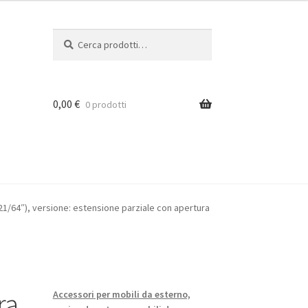
Cerca:
Cerca
0,00
€
0 prodotti
ione
7-21/64″), versione: estensione parziale con apertura
ra
Accessori per mobili da esterno,