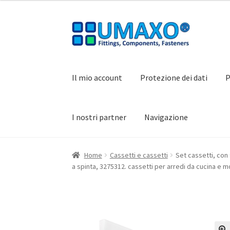
Vai
Vai
alla
al
navigazione
contenuto
Il mio account
Protezione dei dati
P
I nostri partner
Navigazione
Home
AGB
Carrello
Cassa
Contatto
I nostri 
Home
Cassetti e cassetti
Set cassetti, con 
a spinta, 3275312. cassetti per arredi da cucina e m
Protezione dei dati
Ritiro dal contratto