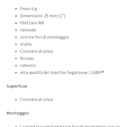
Peso: 6 g
Dimensioni: 25 mm (1″)
filettato M8
rotondo
con tre fori di montaggio
stalla
Cromato di zinco
Acciaio
robusto
alta qualità del marchio Sugatsune / LAMP®
Superficie:
Cromato di zinco
Montaggio:
La piastra superiore ha tre fori di montaggio con un