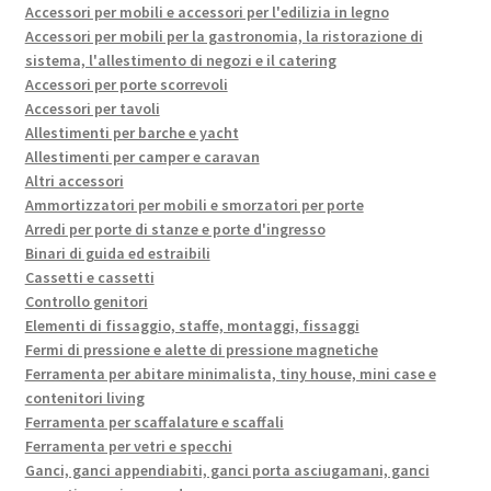
Accessori per mobili e accessori per l'edilizia in legno
Accessori per mobili per la gastronomia, la ristorazione di
sistema, l'allestimento di negozi e il catering
Accessori per porte scorrevoli
Accessori per tavoli
Allestimenti per barche e yacht
Allestimenti per camper e caravan
Altri accessori
Ammortizzatori per mobili e smorzatori per porte
Arredi per porte di stanze e porte d'ingresso
Binari di guida ed estraibili
Cassetti e cassetti
Controllo genitori
Elementi di fissaggio, staffe, montaggi, fissaggi
Fermi di pressione e alette di pressione magnetiche
Ferramenta per abitare minimalista, tiny house, mini case e
contenitori living
Ferramenta per scaffalature e scaffali
Ferramenta per vetri e specchi
Ganci, ganci appendiabiti, ganci porta asciugamani, ganci