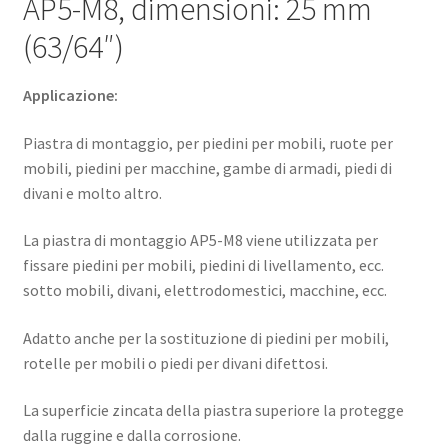
AP5-M8, dimensioni: 25 mm
molto
(63/64″)
altro,
di
Sugatsune
Applicazione:
/
LAMP®
Piastra di montaggio, per piedini per mobili, ruote per
(Giappone)
mobili, piedini per macchine, gambe di armadi, piedi di
quantità
divani e molto altro.
La piastra di montaggio AP5-M8 viene utilizzata per
fissare piedini per mobili, piedini di livellamento, ecc.
sotto mobili, divani, elettrodomestici, macchine, ecc.
Adatto anche per la sostituzione di piedini per mobili,
rotelle per mobili o piedi per divani difettosi.
La superficie zincata della piastra superiore la protegge
dalla ruggine e dalla corrosione.