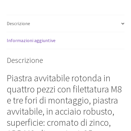
montaggio,
per
piedini
Descrizione
di
mobili,
ruote
Informazioni aggiuntive
per
mobili,
Descrizione
piedini
di
Piastra avvitabile rotonda in
macchine,
gambe
quattro pezzi con filettatura M8
di
e tre fori di montaggio, piastra
armadi,
piedi
avvitabile, in acciaio robusto,
di
superficie: cromato di zinco,
divani
e