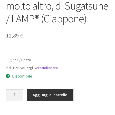
molto altro, di Sugatsune
/ LAMP® (Giappone)
12,89
€
3,22
€
/
Pezzo
incl. 19% VAT
zzgl.
Versandkosten
Disponibile
Piastra
Aggiungi al carrello
superiore
rotonda
in