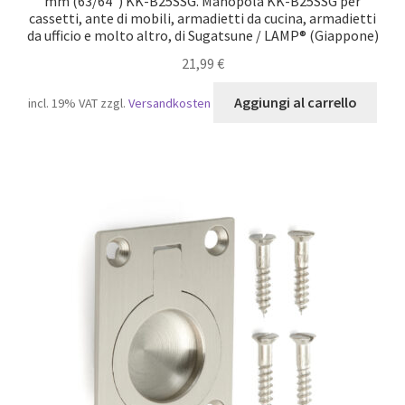
mm (63/64″) KK-B25SSG. Manopola KK-B25SSG per
cassetti, ante di mobili, armadietti da cucina, armadietti
da ufficio e molto altro, di Sugatsune / LAMP® (Giappone)
21,99
€
Aggiungi al carrello
incl. 19% VAT
zzgl.
Versandkosten