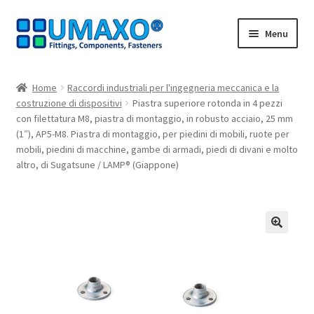
Vai
Vai
Menu
alla
al
navigazione
contenuto
Home
Home
Raccordi industriali per l'ingegneria meccanica e la
costruzione di dispositivi
Piastra superiore rotonda in 4 pezzi
AGB
con filettatura M8, piastra di montaggio, in robusto acciaio, 25 mm
(1″), AP5-M8. Piastra di montaggio, per piedini di mobili, ruote per
Carrello
mobili, piedini di macchine, gambe di armadi, piedi di divani e molto
altro, di Sugatsune / LAMP® (Giappone)
Cassa
Contatto
🔍
I nostri partner
Il mio account