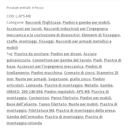
4
Produkt enthält: 4
Pezzo
pezzi
COD:
L.AP5-M8
con
Categorie:
Raccordi flightcase
,
Piedini e gambe per mobili
,
filettatura
Accessori per tavoli
,
Raccordi industriali per l'ingegneria
M8,
meccanica e la costruzione di dispositivi
,
Elementi di fissaggio,
piastra
staffe, montaggi, fissaggi
,
Raccordi per armadi metallici e
di
mobili
montaggio,
Tag:
Piastra da avvitare
,
Piedini per divani
,
Acciaio
in
galvanizzato
,
Connettore per gambe del tavolo
,
Piedi
,
Piastra di
base
,
Accessori per l'ingegneria meccanica
,
Piedini di
robusto
livellamento
,
Piedini macchina
,
Cromato di zinco
,
Diametro 25
acciaio,
mm
,
Ruote per armadi
,
Sugatsune
,
giallo zinco
,
Piedini
25
articolati
,
Lampada
,
Piastre di montaggio
,
Metallo
,
Gambe
,
mm
UMAXO
,
200-140-694
,
Piedini regolabili
,
AP5-M8
,
Piastra di
(1"),
montaggio
,
Contenitori
,
Perno filettato
,
Piedini per mobili
,
AP5-
Base dell'aliante
,
Tappo filettato
,
Ruote per mobili
,
Piastra di
M8.
montaggio
,
Filettatura M8
,
Piastra di montaggio della presa
,
Gambe dell'armadio
,
Piastra di montaggio
,
Piastra di
Piastra
montaggio rotonda
di