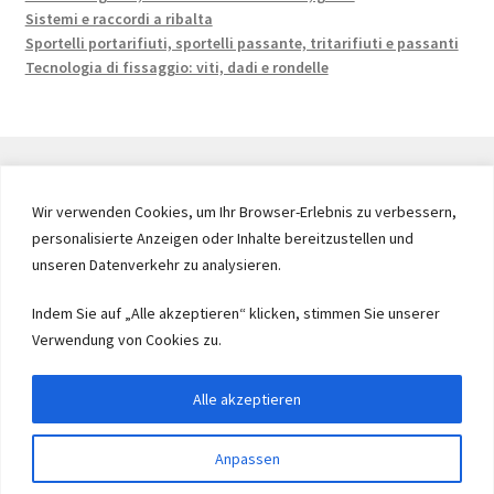
Sistemi e raccordi a ribalta
Sportelli portarifiuti, sportelli passante, tritarifiuti e passanti
Tecnologia di fissaggio: viti, dadi e rondelle
Wir verwenden Cookies, um Ihr Browser-Erlebnis zu verbessern,
© 2026 by UMAXO Germany, member of the ERUON Group.
personalisierte Anzeigen oder Inhalte bereitzustellen und
High quality Fittings, mechanical Components and
unseren Datenverkehr zu analysieren.
Fasteners
Indem Sie auf „Alle akzeptieren“ klicken, stimmen Sie unserer
Verwendung von Cookies zu.
Withdraw from contract
Alle akzeptieren
Anpassen