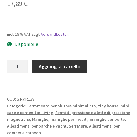
17,89
€
incl. 19% VAT
zzgl.
Versandkosten
Disponibile
Chiusura
Aggiungi al carrello
a
scatto
di
alta
COD:
S.RV.RE.W
qualità
Categorie:
Ferramenta per abitare minimalista, tiny house, mini
con
case e contenitori living
,
Fermi di pressione e alette di pressione
chiusura
magnetiche
,
Maniglie, maniglie per mobili, maniglie per porte
,
ammortizzata
Allestimenti per barche e yacht
,
Serrature
,
Allestimenti per
e
camper e caravan