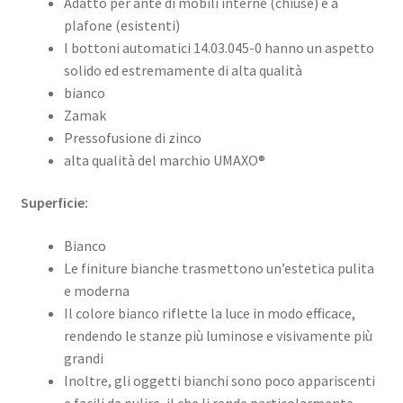
Adatto per ante di mobili interne (chiuse) e a
plafone (esistenti)
I bottoni automatici 14.03.045-0 hanno un aspetto
solido ed estremamente di alta qualità
bianco
Zamak
Pressofusione di zinco
alta qualità del marchio UMAXO®
Superficie:
Bianco
Le finiture bianche trasmettono un’estetica pulita
e moderna
Il colore bianco riflette la luce in modo efficace,
rendendo le stanze più luminose e visivamente più
grandi
Inoltre, gli oggetti bianchi sono poco appariscenti
e facili da pulire, il che li rende particolarmente