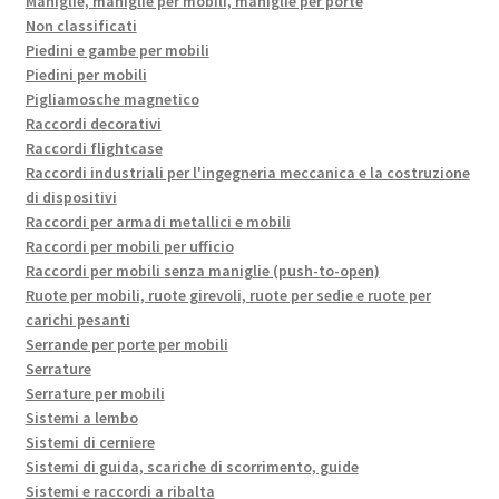
Maniglie, maniglie per mobili, maniglie per porte
Non classificati
Piedini e gambe per mobili
Piedini per mobili
Pigliamosche magnetico
Raccordi decorativi
Raccordi flightcase
Raccordi industriali per l'ingegneria meccanica e la costruzione
di dispositivi
Raccordi per armadi metallici e mobili
Raccordi per mobili per ufficio
Raccordi per mobili senza maniglie (push-to-open)
Ruote per mobili, ruote girevoli, ruote per sedie e ruote per
carichi pesanti
Serrande per porte per mobili
Serrature
Serrature per mobili
Sistemi a lembo
Sistemi di cerniere
Sistemi di guida, scariche di scorrimento, guide
Sistemi e raccordi a ribalta