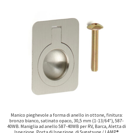
Manico pieghevole a forma di anello in ottone, finitura:
bronzo bianco, satinato opaco, 30,5 mm (1-13/64″), 587-
40WB. Maniglia ad anello 587-40WB per RV, Barca, Aletta di
Ispezione, Porta di Ispezione, di Sugatsune / LAMP®