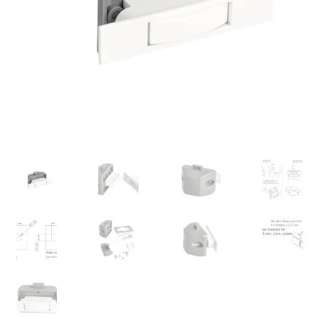
Impronta
Navigazione
Politica di cancellazione
Protezione dei dati
Ritiro dal contratto