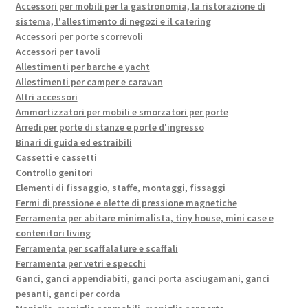
Accessori per mobili per la gastronomia, la ristorazione di
sistema, l'allestimento di negozi e il catering
Accessori per porte scorrevoli
Accessori per tavoli
Allestimenti per barche e yacht
Allestimenti per camper e caravan
Altri accessori
Ammortizzatori per mobili e smorzatori per porte
Arredi per porte di stanze e porte d'ingresso
Binari di guida ed estraibili
Cassetti e cassetti
Controllo genitori
Elementi di fissaggio, staffe, montaggi, fissaggi
Fermi di pressione e alette di pressione magnetiche
Ferramenta per abitare minimalista, tiny house, mini case e
contenitori living
Ferramenta per scaffalature e scaffali
Ferramenta per vetri e specchi
Ganci, ganci appendiabiti, ganci porta asciugamani, ganci
pesanti, ganci per corda