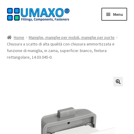
Vai
Vai
Menu
alla
al
navigazione
contenuto
Home
Home
Maniglie, maniglie per mobili, maniglie per porte
Chiusura a scatto di alta qualità con chiusura ammortizzata e
AGB
funzione di maniglia, in zama, superficie: bianco, finitura:
rettangolare, 14.03.045-0.
Carrello
Cassa
🔍
Contatto
I nostri partner
Il mio account