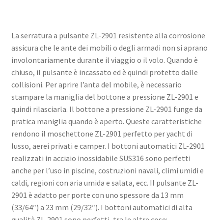
La serratura a pulsante ZL-2901 resistente alla corrosione
assicura che le ante dei mobili o degli armadi non si aprano
involontariamente durante il viaggio o il volo. Quando è
chiuso, il pulsante è incassato ed è quindi protetto dalle
collisioni. Per aprire l’anta del mobile, è necessario
stampare la maniglia del bottone a pressione ZL-2901 e
quindi rilasciarla. Il bottone a pressione ZL-2901 funge da
pratica maniglia quando è aperto. Queste caratteristiche
rendono il moschettone ZL-2901 perfetto per yacht di
lusso, aerei privati e camper. I bottoni automatici ZL-2901
realizzati in acciaio inossidabile SUS316 sono perfetti
anche per l’uso in piscine, costruzioni navali, climi umidi e
caldi, regioni con aria umida e salata, ecc. Il pulsante ZL-
2901 è adatto per porte con uno spessore da 13 mm
(33/64″) a 23 mm (29/32″). I bottoni automatici di alta
qualità ZL-2901 sono perfetti, tra le altre cose: