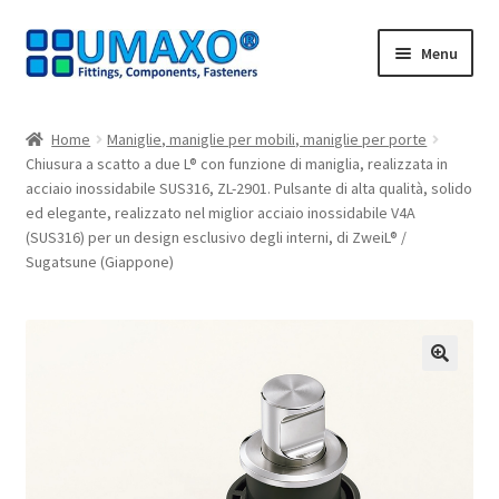
Vai
Vai
Menu
alla
al
navigazione
contenuto
Home
Home
Maniglie, maniglie per mobili, maniglie per porte
Chiusura a scatto a due L® con funzione di maniglia, realizzata in
AGB
acciaio inossidabile SUS316, ZL-2901. Pulsante di alta qualità, solido
ed elegante, realizzato nel miglior acciaio inossidabile V4A
Carrello
(SUS316) per un design esclusivo degli interni, di ZweiL® /
Sugatsune (Giappone)
Cassa
Contatto
🔍
I nostri partner
Il mio account