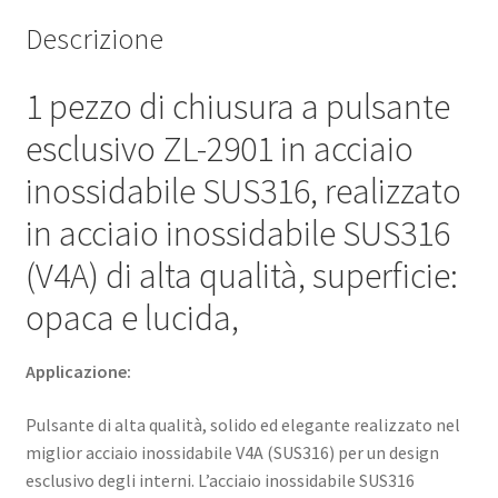
solido
Descrizione
ed
elegante,
1 pezzo di chiusura a pulsante
realizzato
nel
esclusivo ZL-2901 in acciaio
miglior
inossidabile SUS316, realizzato
acciaio
inossidabile
in acciaio inossidabile SUS316
V4A
(SUS316)
(V4A) di alta qualità, superficie:
per
opaca e lucida,
un
design
Applicazione:
esclusivo
degli
Pulsante di alta qualità, solido ed elegante realizzato nel
interni,
miglior acciaio inossidabile V4A (SUS316) per un design
di
esclusivo degli interni. L’acciaio inossidabile SUS316
ZweiL®