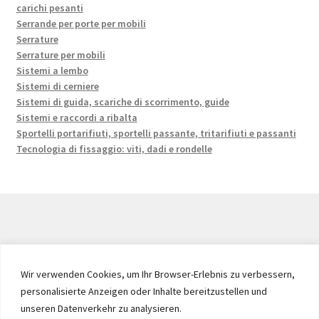
carichi pesanti
Serrande per porte per mobili
Serrature
Serrature per mobili
Sistemi a lembo
Sistemi di cerniere
Sistemi di guida, scariche di scorrimento, guide
Sistemi e raccordi a ribalta
Sportelli portarifiuti, sportelli passante, tritarifiuti e passanti
Tecnologia di fissaggio: viti, dadi e rondelle
© 2026 by UMAXO Germany, member of the ERUON Group.
High quality Fittings, mechanical Components and
Wir verwenden Cookies, um Ihr Browser-Erlebnis zu verbessern,
Fasteners
personalisierte Anzeigen oder Inhalte bereitzustellen und
unseren Datenverkehr zu analysieren.