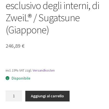
esclusivo degli interni, di
ZweiL® / Sugatsune
(Giappone)
246,89
€
incl. 19% VAT
zzgl.
Versandkosten
Disponibile
Chiusura
Aggiungi al carrello
a
scatto