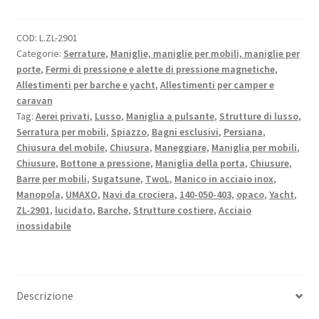
a
due
COD:
L.ZL-2901
L®
Categorie:
Serrature
,
Maniglie, maniglie per mobili, maniglie per
con
porte
,
Fermi di pressione e alette di pressione magnetiche
,
funzione
Allestimenti per barche e yacht
,
Allestimenti per camper e
di
caravan
maniglia,
Tag:
Aerei privati
,
Lusso
,
Maniglia a pulsante
,
Strutture di lusso
,
realizzata
Serratura per mobili
,
Spiazzo
,
Bagni esclusivi
,
Persiana
,
Chiusura del mobile
,
Chiusura
,
Maneggiare
,
Maniglia per mobili
,
in
Chiusure
,
Bottone a pressione
,
Maniglia della porta
,
Chiusure
,
acciaio
Barre per mobili
,
Sugatsune
,
TwoL
,
Manico in acciaio inox
,
inossidabile
Manopola
,
UMAXO
,
Navi da crociera
,
140-050-403
,
opaco
,
Yacht
,
SUS316,
ZL-2901
,
lucidato
,
Barche
,
Strutture costiere
,
Acciaio
ZL-
inossidabile
2901.
Pulsante
di
alta
Descrizione
qualità,