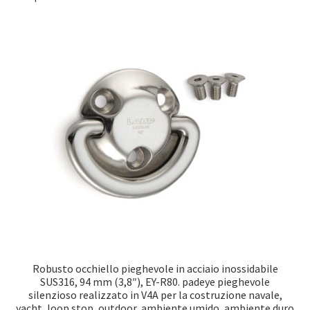
Robusto occhiello pieghevole in acciaio inossidabile
SUS316, 94 mm (3,8″), EY-R80. padeye pieghevole
silenzioso realizzato in V4A per la costruzione navale,
yacht, loop stop, outdoor, ambiente umido, ambiente duro