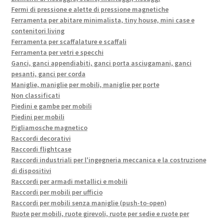
Fermi di pressione e alette di pressione magnetiche
Ferramenta per abitare minimalista, tiny house, mini case e
contenitori living
Ferramenta per scaffalature e scaffali
Ferramenta per vetri e specchi
Ganci, ganci appendiabiti, ganci porta asciugamani, ganci
pesanti, ganci per corda
Maniglie, maniglie per mobili, maniglie per porte
Non classificati
Piedini e gambe per mobili
Piedini per mobili
Pigliamosche magnetico
Raccordi decorativi
Raccordi flightcase
Raccordi industriali per l'ingegneria meccanica e la costruzione
di dispositivi
Raccordi per armadi metallici e mobili
Raccordi per mobili per ufficio
Raccordi per mobili senza maniglie (push-to-open)
Ruote per mobili, ruote girevoli, ruote per sedie e ruote per