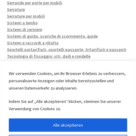
Serrande per porte per mobili
Serrature
Serrature per mobili
Sistemi a lembo
Sistemi di cerniere
Sistemi di guida, scariche di scorrimento, guide
Sistemi e raccordi a ribalta
Sportelli portarifiuti, sportelli passante, tritarifiuti e passanti
Tecnologia di fissaggio: viti, dadi e rondelle
Wir verwenden Cookies, um Ihr Browser-Erlebnis zu verbessern,
personalisierte Anzeigen oder Inhalte bereitzustellen und
unseren Datenverkehr zu analysieren.
© 2026 by UMAXO Germany, member of the ERUON Group.
Indem Sie auf „Alle akzeptieren“ klicken, stimmen Sie unserer
High quality Fittings, mechanical Components and
Verwendung von Cookies zu.
Fasteners
Alle akzeptieren