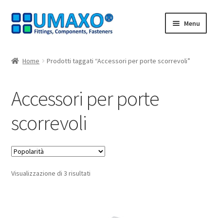
Vai
Vai
Menu
alla
al
navigazione
contenuto
Home
Home
Prodotti taggati “Accessori per porte scorrevoli”
AGB
Accessori per porte
Carrello
scorrevoli
Cassa
Contatto
Popolarità
Visualizzazione di 3 risultati
I nostri partner
Il mio account