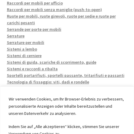
Raccordi per mobili per ufficio
Raccordi per mobili senza maniglie (push-to-open)
Ruote per mobili, ruote girevoli, ruote per sedie e ruote per
carichi pesanti
Serrande per porte per mobili
Serrature
Serrature per mobili
Sistemi a lembo
Sistemi di cerniere
Sistemi di guida, scariche di scorrimento, guide
Sistemi e raccordi a ribalta
Sportelli portarifiuti, sportelli passante, tritarifiuti e passanti
Tecnologia di fissaggio: viti, dadi e rondelle
Wir verwenden Cookies, um Ihr Browser-Erlebnis zu verbessern,
personalisierte Anzeigen oder Inhalte bereitzustellen und
unseren Datenverkehr zu analysieren.
© 2026 by UMAXO Germany, member of the ERUON Group.
Indem Sie auf „Alle akzeptieren“ klicken, stimmen Sie unserer
High quality Fittings, mechanical Components and
Verwendung von Cookies zu.