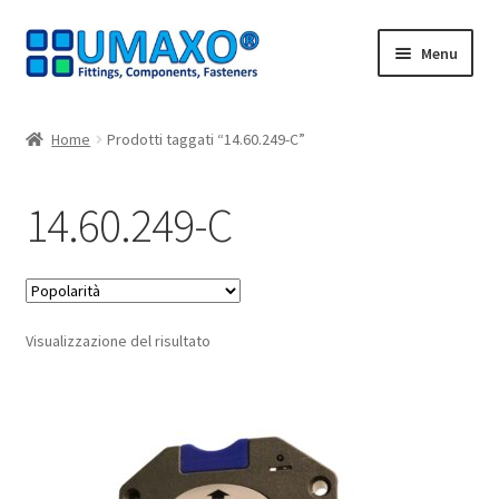
Vai
Vai
Menu
alla
al
navigazione
contenuto
Home
Home
Prodotti taggati “14.60.249-C”
AGB
14.60.249-C
Carrello
Cassa
Visualizzazione del risultato
Contatto
I nostri partner
Il mio account