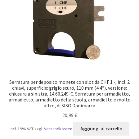
Impronta
Navigazione
Politica di cancellazione
Protezione dei dati
Ritiro dal contratto
Serratura per deposito monete con slot da CHF 1.-, incl. 2
chiavi, superficie: grigio scuro, 110 mm (4.4″), versione:
chiusura a sinistra, 14.60.249-C. Serratura per armadietto,
armadietto, armadietto della scuola, armadietto e molto
altro, di SISO Danimarca
20,99
€
Aggiungi al carrello
incl. 19% VAT
zzgl.
Versandkosten