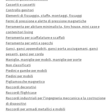
Cassetti e cassetti
Controllo genitori
Elementi di fissaggio, staffe, montaggi, fissaggi
Fermi di pressione e alette di pressione magnetiche
Ferramenta per abitare minimalista, tiny house, mini case e
contenitori living
Ferramenta per scaffalature e scaffali
Ferramenta per vetri e specchi
Ganci, ganci appendiabiti, ganci porta asciugamani, ganci
pesanti, ganci per corda
Maniglie, maniglie per mobili, maniglie per porte
Non classificati
Piedini e gambe per mobili
Piedini per mobili
Pigliamosche magnetico
Raccordi decorativi
Raccordi flightcase
Raccordi industriali per l'ingegneria meccanica e la costruzione
di dispositivi
Raccordi per armadi metallici e mobili