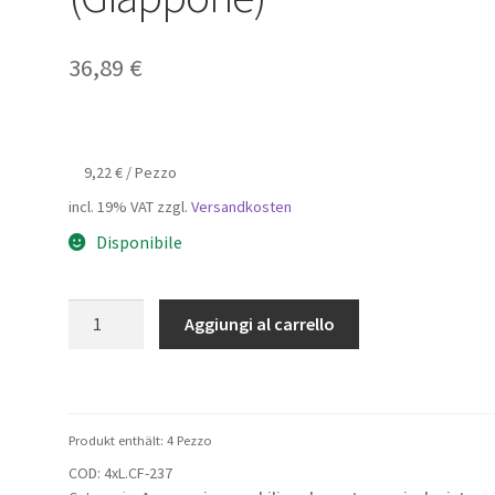
36,89
€
9,22
€
/
Pezzo
incl. 19% VAT
zzgl.
Versandkosten
Disponibile
4
Aggiungi al carrello
pezzi
di
montaggio
per
Produkt enthält: 4
Pezzo
armadio
COD:
4xL.CF-237
a