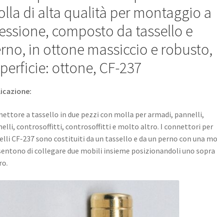
pannelli,
lla di alta qualità per montaggio a
controsoffitti,
essione, composto da tassello e
controsoffitti
e
rno, in ottone massiccio e robusto,
molto
perficie: ottone, CF-237
altro,
di
Sugatsune
icazione:
/
LAMP®
ettore a tassello in due pezzi con molla per armadi, pannelli,
(Giappone)
elli, controsoffitti, controsoffitti e molto altro. I connettori per
quantità
elli CF-237 sono costituiti da un tassello e da un perno con una mo
entono di collegare due mobili insieme posizionandoli uno sopra
ro.