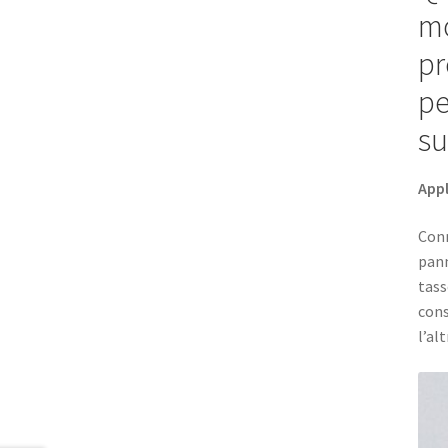
mo
pr
pe
su
Appl
Conn
pann
tass
cons
l’alt