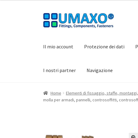
Vai
Vai
alla
al
navigazione
contenuto
Il mio account
Protezione dei dati
P
I nostri partner
Navigazione
Home
AGB
Carrello
Cassa
Contatto
I nostri 
Home
Elementi di fissaggio, staffe, montaggi,
molla per armadi, pannelli, controsoffitti, controsof
Protezione dei dati
Ritiro dal contratto