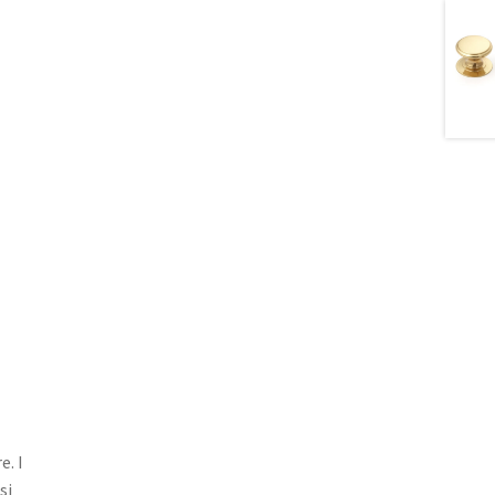
e. I
si