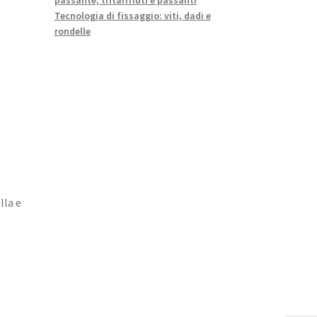
Tecnologia di fissaggio: viti, dadi e
rondelle
lla e