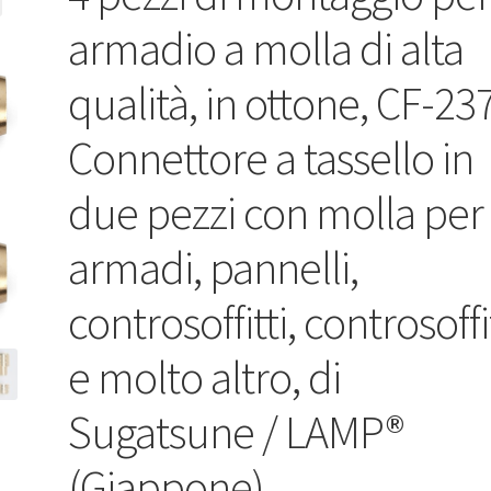
armadio a molla di alta
qualità, in ottone, CF-237
Connettore a tassello in
due pezzi con molla per
armadi, pannelli,
controsoffitti, controsoffi
e molto altro, di
Sugatsune / LAMP®
(Giappone)