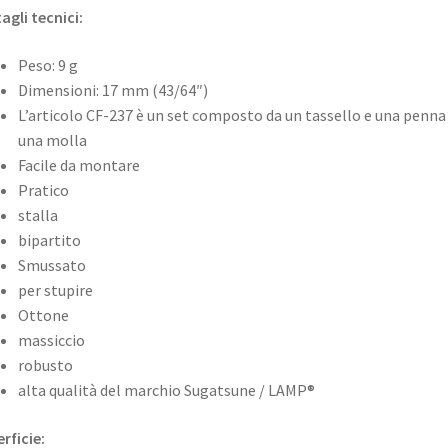
agli tecnici:
Peso: 9 g
Dimensioni: 17 mm (43/64″)
L’articolo CF-237 è un set composto da un tassello e una penna
una molla
Facile da montare
Pratico
stalla
bipartito
Smussato
per stupire
Ottone
massiccio
robusto
alta qualità del marchio Sugatsune / LAMP®
rficie: