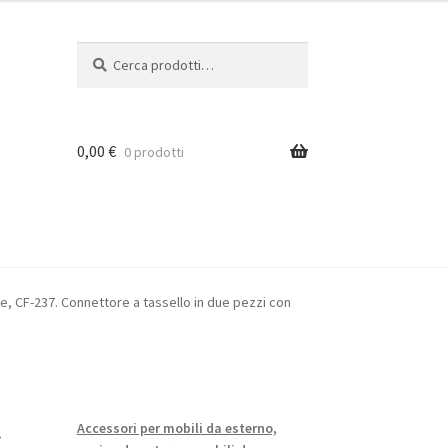
Cerca:
Cerca
0,00
€
0 prodotti
ione
ne, CF-237. Connettore a tassello in due pezzi con
r
Accessori per mobili da esterno,