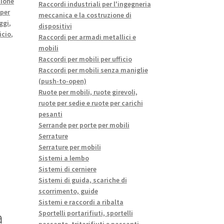
zione
Raccordi industriali per l'ingegneria
 per
meccanica e la costruzione di
ggi
,
dispositivi
icio
,
Raccordi per armadi metallici e
mobili
Raccordi per mobili per ufficio
Raccordi per mobili senza maniglie
(push-to-open)
Ruote per mobili, ruote girevoli,
ruote per sedie e ruote per carichi
pesanti
Serrande per porte per mobili
Serrature
Serrature per mobili
Sistemi a lembo
Sistemi di cerniere
Sistemi di guida, scariche di
scorrimento, guide
Sistemi e raccordi a ribalta
a
Sportelli portarifiuti, sportelli
passante, tritarifiuti e passanti