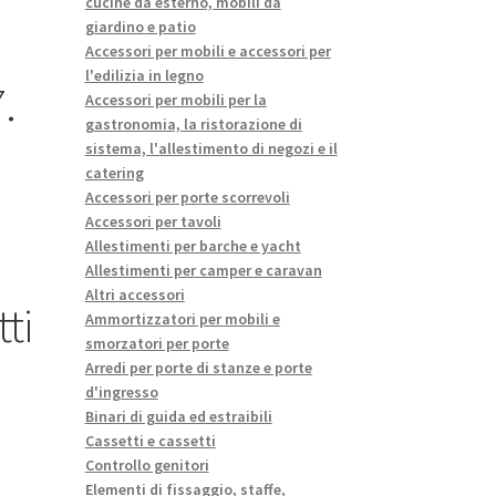
cucine da esterno, mobili da
giardino e patio
Accessori per mobili e accessori per
l'edilizia in legno
.
Accessori per mobili per la
gastronomia, la ristorazione di
sistema, l'allestimento di negozi e il
catering
Accessori per porte scorrevoli
Accessori per tavoli
Allestimenti per barche e yacht
Allestimenti per camper e caravan
Altri accessori
tti
Ammortizzatori per mobili e
smorzatori per porte
Arredi per porte di stanze e porte
d'ingresso
Binari di guida ed estraibili
Cassetti e cassetti
Controllo genitori
Elementi di fissaggio, staffe,