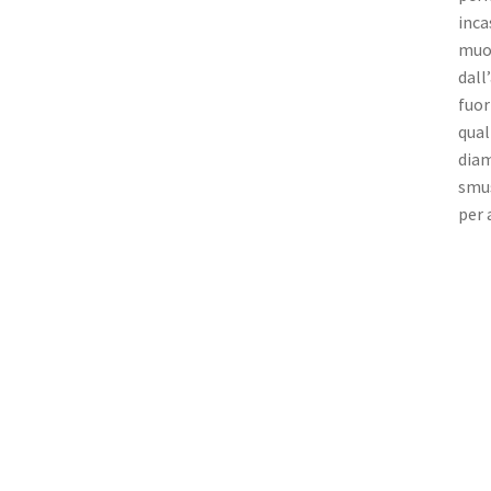
inca
muov
dall
fuor
qual
diam
smus
per 