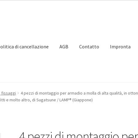
olitica di cancellazione
AGB
Contatto
Impronta
partner
Il mio account
Impronta
Navigazione
Politica di cancellaz
 fissaggi
4 pezzi di montaggio per armadio a molla di alta qualità, in otto
fitti e molto altro, di Sugatsune / LAMP® (Giappone)
4 pezzi di montaggio pe