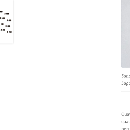
Supp
Suga
Quat
quat
pern