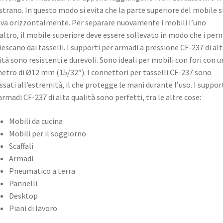
strano. In questo modo si evita che la parte superiore del mobile s
a orizzontalmente. Per separare nuovamente i mobili l’uno
’altro, il mobile superiore deve essere sollevato in modo che i pern
iescano dai tasselli. I supporti per armadi a pressione CF-237 di al
ità sono resistenti e durevoli. Sono ideali per mobili con fori con u
etro di Ø12 mm (15/32″). I connettori per tasselli CF-237 sono
sati all’estremità, il che protegge le mani durante l’uso. I suppor
armadi CF-237 di alta qualità sono perfetti, tra le altre cose:
Mobili da cucina
Mobili per il soggiorno
Scaffali
Armadi
Pneumatico a terra
Pannelli
Desktop
Piani di lavoro