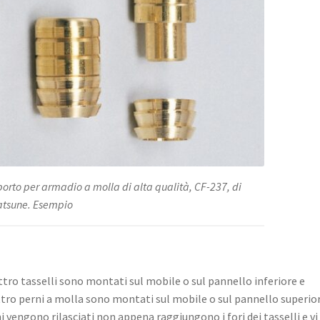
orto per armadio a molla di alta qualità, CF-237, di
tsune. Esempio
tro tasselli sono montati sul mobile o sul pannello inferiore e
tro perni a molla sono montati sul mobile o sul pannello superior
i vengono rilasciati non appena raggiungono i fori dei tasselli e vi 